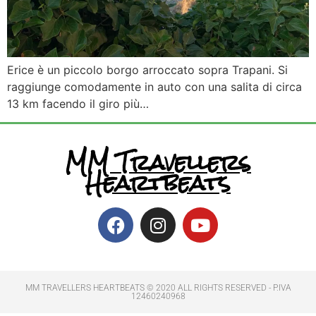
Erice è un piccolo borgo arroccato sopra Trapani. Si
raggiunge comodamente in auto con una salita di circa
13 km facendo il giro più…
MM Travellers
Heartbeats
MM TRAVELLERS HEARTBEATS © 2020 ALL RIGHTS RESERVED​ - P.IVA
12460240968