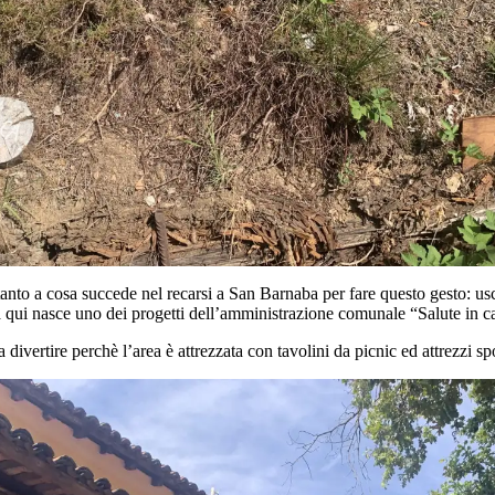
nto a cosa succede nel recarsi a San Barnaba per fare questo gesto: uscir
a qui nasce uno dei progetti dell’amministrazione comunale “Salute in ca
ertire perchè l’area è attrezzata con tavolini da picnic ed attrezzi sport